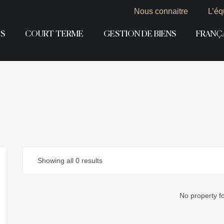
Nous connaitre
L’éq
S
COURT TERME
GESTION DE BIENS
FRANÇ
Showing all 0 results
No property f