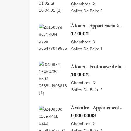
Chambres:
2
Salles De Bain:
2
À louer – Appartement à
Savioney View, Jérusalem
17.000
₪
Chambres:
3
Salles De Bain:
1
À louer – Penthouse de luxe
-Nayot, Jérusalem
18.000
₪
Chambres:
3
Salles De Bain:
2
À vendre – Appartement de
luxe – Mamilla, Jérusalem
9.900.000
₪
Chambres:
2
Salles De Bain:
2