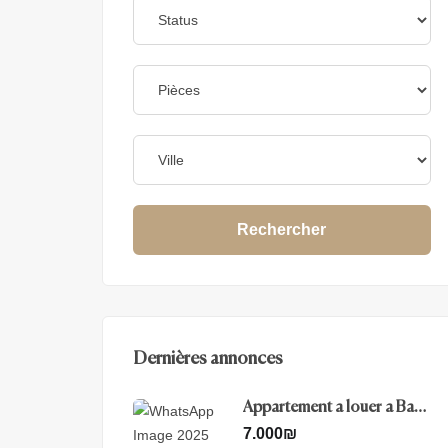
Rechercher
Dernières annonces
Appartement a louer a Baka
– Jerusalem
7.000
₪