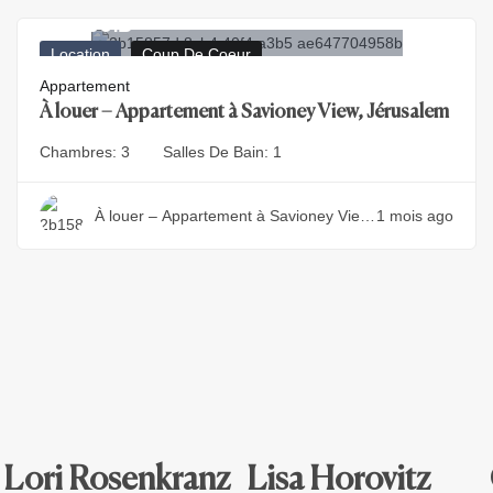
17.000
₪
Location
Coup De Coeur
Appartement
À louer – Appartement à Savioney View, Jérusalem
Chambres:
3
Salles De Bain:
1
À louer – Appartement à Savioney View,
1 mois ago
Jérusalem
Lori Rosenkranz
Lisa Horovitz