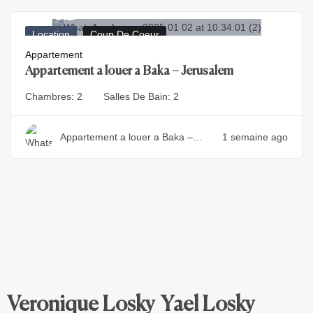
7.000
₪
Location
Coup De Coeur
Appartement
Appartement a louer a Baka – Jerusalem
Chambres:
2
Salles De Bain:
2
Appartement a louer a Baka –
1 semaine ago
Jerusalem
Veronique Losky
Yael Losky