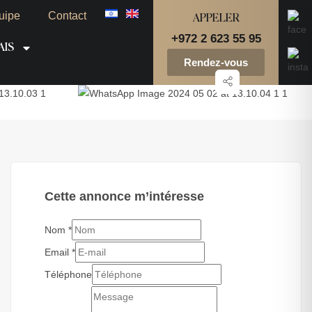
uipe
Contact
APPELER
+972 2 623 55 95
AIS
Rendez-vous
Cette annonce m’intéresse
Nom
*
Email
*
Téléphone