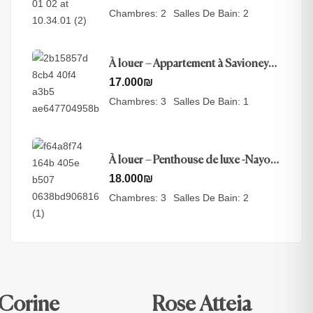
Chambres:
2
Salles De Bain:
2
À louer – Appartement à Savioney
View, Jérusalem
17.000
₪
Chambres:
3
Salles De Bain:
1
À louer – Penthouse de luxe -Nayot,
Jérusalem
18.000
₪
Chambres:
3
Salles De Bain:
2
Corine
Rose Atteia