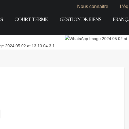
Nous connaitre
L’éq
S
COURT TERME
GESTION DE BIENS
FRANÇ