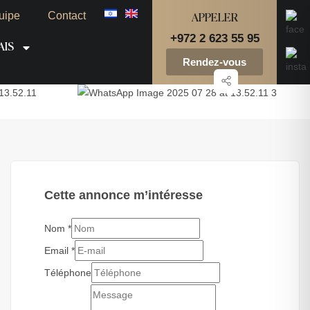
uipe
Contact
APPELER
+972 2 623 55 95
AIS
Rendez-vous
Cette annonce m’intéresse
Nom
*
Email
*
Téléphone