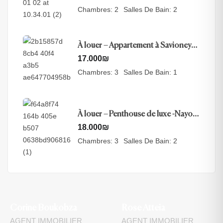
Chambres:
2
Salles De Bain:
2
À louer – Appartement à Savioney
View, Jérusalem
17.000
₪
Chambres:
3
Salles De Bain:
1
À louer – Penthouse de luxe -Nayot,
Jérusalem
18.000
₪
Chambres:
3
Salles De Bain:
2
Corine Boukobza
Rose Atteia
AGENT IMMOBILIER
AGENT IMMOBILIER