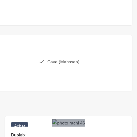
Cave (Mahssan)
5.700.000
₪
Achat
Dupleix