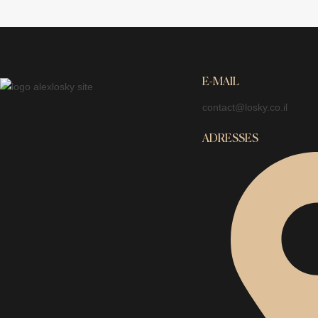
E-MAIL
contact@losky.co.il
ADRESSES