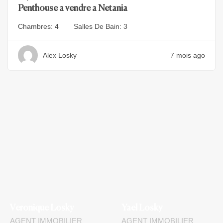
Penthouse a vendre a Netania
Chambres:
4
Salles De Bain:
3
Alex Losky
7 mois ago
Veronique Losky
Yael Losky
AGENT IMMOBILIER
AGENT IMMOBILIER