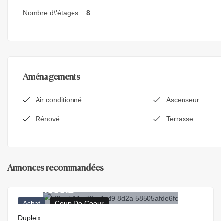
Nombre d\'étages:
8
Aménagements
Air conditionné
Ascenseur
Rénové
Terrasse
Annonces recommandées
3.500.000
₪
Achat
Coup De Coeur
Dupleix