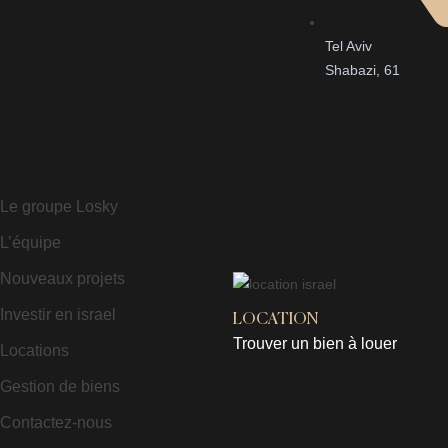
Tel Aviv
Shabazi, 61
Le groupe Losky
L’équipe
Nouveaux projets
Investir en israel
LOCATION
Trouver un bien à louer
Locations
Gestion de biens
Contactez-nous