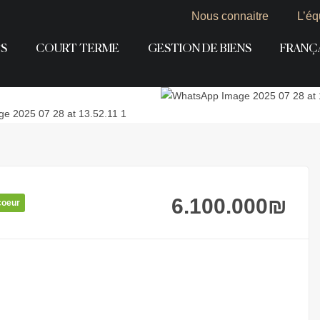
Nous connaitre
L’éq
S
COURT TERME
GESTION DE BIENS
FRANÇ
6.100.000
₪
coeur