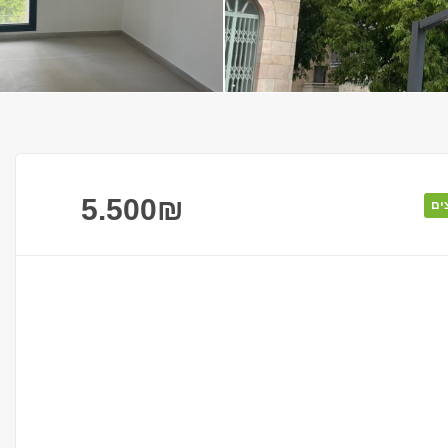
5.500
₪
ים