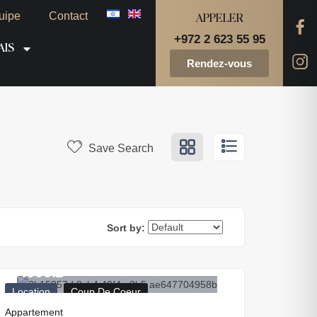
uipe
Contact
APPELER
+972 2 623 55 95
AIS
Rendez-vous
Save Search
Sort by:
17.000
₪
Location
Coup De Coeur
Appartement