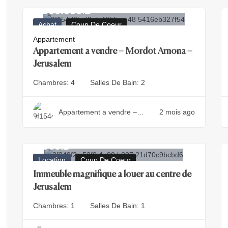
4.500.000
₪
Achat
Coup De Coeur
Appartement
Appartement a vendre – Mordot Arnona –
Jerusalem
Chambres:
4
Salles De Bain:
2
Appartement a vendre –
2 mois ago
Mordot Arnona – Jerusalem
5.500
₪
Location
Coup De Coeur
Immeuble magnifique a louer au centre de
Jerusalem
Chambres:
1
Salles De Bain:
1