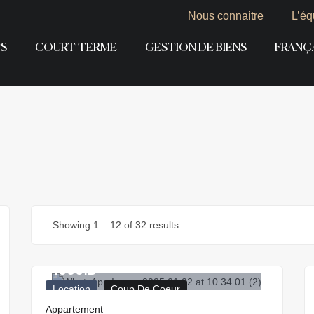
Nous connaitre
L’éq
S
COURT TERME
GESTION DE BIENS
FRANÇ
Showing
1
–
12
of 32 results
7.000
₪
Location
Coup De Coeur
Appartement