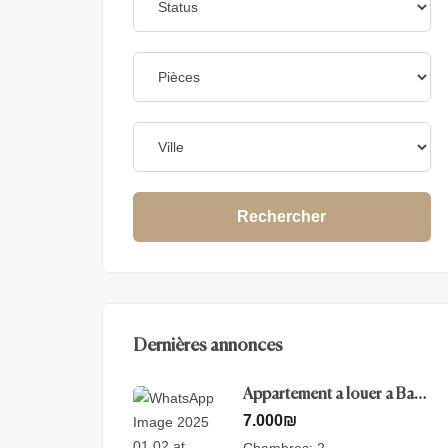
Rechercher
Dernières annonces
Appartement a louer a Baka
– Jerusalem
7.000
₪
Chambres:
2