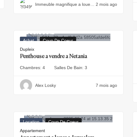
Immeuble magnifique a louer
2 mois ago
au centre de Jerusalem
3.500.000
₪
Achat
Coup De Coeur
Dupleix
Penthouse a vendre a Netania
Chambres:
4
Salles De Bain:
3
Alex Losky
7 mois ago
12.500
₪
Location
Coup De Coeur
Appartement