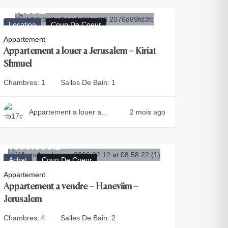
11.000
₪
Location
Coup De Coeur
Appartement
Appartement a louer a Jerusalem – Kiriat
Shmuel
Chambres:
1
Salles De Bain:
1
Appartement a louer a
2 mois ago
Jerusalem – Kiriat Shmuel
8.500.000
₪
₪
Achat
Coup De Coeur
Appartement
Appartement a vendre – Haneviim –
Jerusalem
Chambres:
4
Salles De Bain:
2