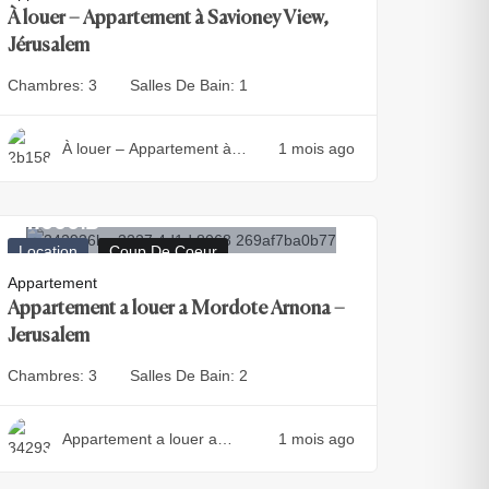
À louer – Appartement à Savioney View,
Jérusalem
Chambres:
3
Salles De Bain:
1
À louer – Appartement à
1 mois ago
Savioney View, Jérusalem
14.000
₪
Location
Coup De Coeur
Appartement
Appartement a louer a Mordote Arnona –
Jerusalem
Chambres:
3
Salles De Bain:
2
Appartement a louer a
1 mois ago
Mordote Arnona – Jerusalem