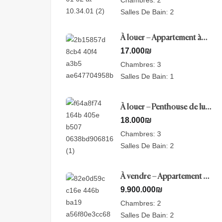
Salles De Bain:
2
À louer – Appartement à
Savioney View, Jérusalem
17.000
₪
Chambres:
3
Salles De Bain:
1
À louer – Penthouse de luxe
-Nayot, Jérusalem
18.000
₪
Chambres:
3
Salles De Bain:
2
À vendre – Appartement de
luxe – Mamilla, Jérusalem
9.900.000
₪
Chambres:
2
Salles De Bain:
2