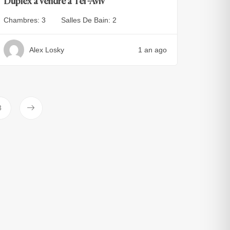
Duplex a vendre a Tel -Aviv
Chambres:
3
Salles De Bain:
2
Alex Losky
1 an ago
3