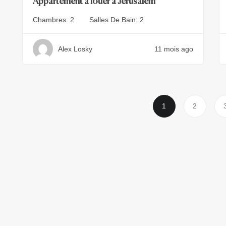
Appartement a louer a Jerusalem
Chambres:
2
Salles De Bain:
2
Alex Losky
11 mois ago
1
2