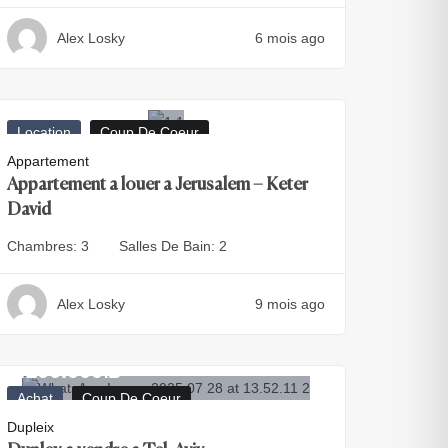
Alex Losky
6 mois ago
15.000
₪
Location
Coup De Coeur
Appartement
Appartement a louer a Jerusalem – Keter
David
Chambres:
3
Salles De Bain:
2
Alex Losky
9 mois ago
6.100.000
₪
Achat
Coup De Coeur
Dupleix