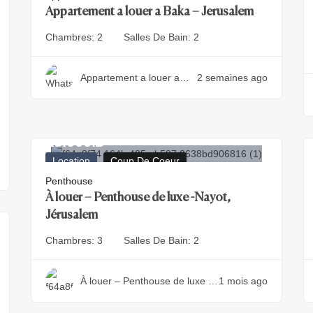
Appartement a louer a Baka – Jerusalem
Chambres:
2
Salles De Bain:
2
Appartement a louer a
2 semaines ago
Baka – Jerusalem
18.000
₪
Location
Coup De Coeur
Penthouse
À louer – Penthouse de luxe -Nayot,
Jérusalem
Chambres:
3
Salles De Bain:
2
À louer – Penthouse de luxe -
1 mois ago
Nayot, Jérusalem