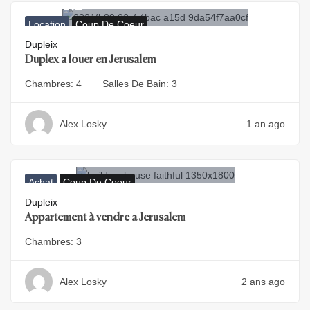
22.000
₪
Location
Coup De Coeur
Dupleix
Duplex a louer en Jerusalem
Chambres:
4
Salles De Bain:
3
Alex Losky
1 an ago
Achat
Coup De Coeur
Dupleix
Appartement à vendre a Jerusalem
Chambres:
3
Alex Losky
2 ans ago