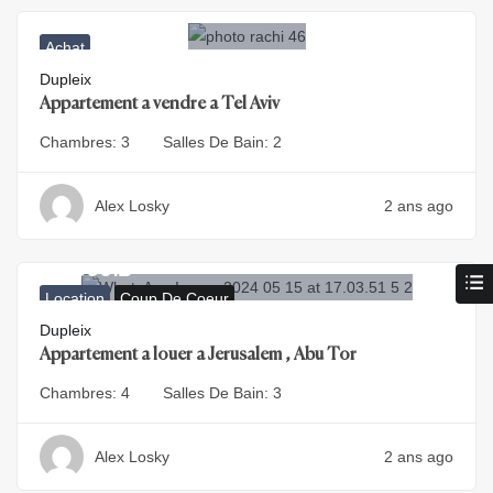
5.700.000
₪
Achat
Dupleix
Appartement a vendre a Tel Aviv
Chambres:
3
Salles De Bain:
2
Alex Losky
2 ans ago
16.500
₪
Location
Coup De Coeur
Dupleix
Appartement a louer a Jerusalem , Abu Tor
Chambres:
4
Salles De Bain:
3
Alex Losky
2 ans ago