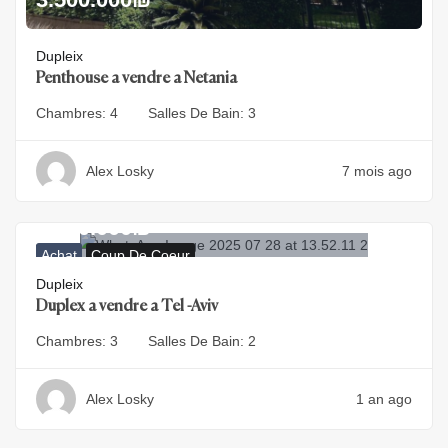
Dupleix
Penthouse a vendre a Netania
Chambres:
4
Salles De Bain:
3
Alex Losky
7 mois ago
6.100.000
₪
Achat
Coup De Coeur
Dupleix
Duplex a vendre a Tel -Aviv
Chambres:
3
Salles De Bain:
2
Alex Losky
1 an ago