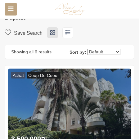
Accueil
Annonces
Dupleix
Dupleix
Save Search
Showing all 6 results
Sort by:
Achat
Coup De Coeur
3.500.000
₪