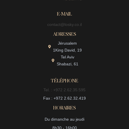
E-MAIL
contact@losky.co.il
ADRESSES
Jérusalem
1King David, 19
Tel Aviv
Shabazi, 61
TÉLÉPHONE
Tel. : +972 2.62.35.595
Fax : +972 2.62.32.419
HORAIRES
Du dimanche au jeudi
8h30 - 16h00